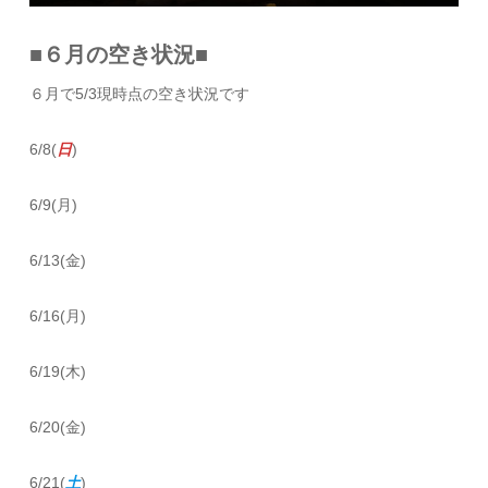
■６月の空き状況■
６月で5/3現時点の空き状況です
6/8(
日
)
6/9(月)
6/13(金)
6/16(月)
6/19(木)
6/20(金)
6/21(
土
)