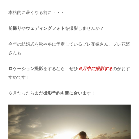
本格的に暑くなる前に・・・
前撮り
や
ウェディングフォト
を撮影しませんか？
今年の結婚式を秋や冬に予定しているプレ花嫁さん、プレ花婿
さんも
ロケーション撮影
をするなら、ぜひ
６月中に撮影する
のがおす
すめです！
６月だったら
まだ撮影予約も間に合います
！