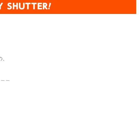
）の、
＿＿＿