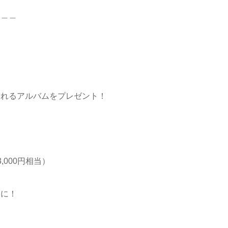
＿＿＿
飾れるアルバムをプレゼント！
3,000円相当）
スに！
＿＿＿