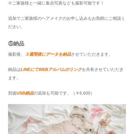
※ご家族様と一緒に集合写真なども撮影可能です！
追加でご家族様のヘアメイクのお申し込みもお気軽にご相談く
ださい。
⑤納品
撮影後、
３週間後にデータを納品
させていただきます。
納品は
LINEにてWEBアルバムのリンク
を共有させていただき
ます。
別途
USB納品
の追加も可能です。（￥6,600）